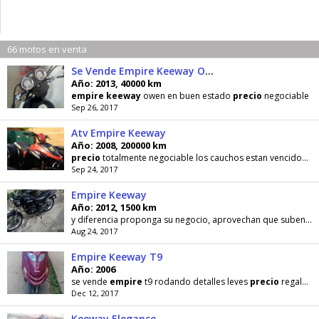
66 motos en venta
Se Vende Empire Keeway Owen Buen Estado
Año: 2013, 40000 km
empire
keeway
owen en buen estado
precio
negociable
Sep 26, 2017
Atv Empire Keeway
Año: 2008, 200000 km
precio
totalmente negociable los cauchos estan vencidos la suichera no sirve esta directa
Sep 24, 2017
Empire Keeway
Año: 2012, 1500 km
y diferencia proponga su negocio, aprovechan que suben de
Aug 24, 2017
Empire Keeway T9
Año: 2006
se vende
empire
t9 rodando detalles leves
precio
regalo aprovecha
Dec 12, 2017
Keeway Elegance