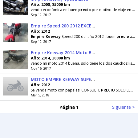
Año: 2008, 85000 km
vendo económica en buen
precio
por motivo de viaje en buenas condiciones único dueño nunca chocada
Sep 12, 2017
Empire Speed 200 2012 EXCELENTE PRECIO!!!
Año: 2012
Empire
Keeway
Speed 200 del año 2012 , buen
precio
ademas negociable, RECIEN PINTADA, consulte
Sep 10, 2017
Empire Keeway 2014 Moto Barquisimeto
Año: 2014, 30000 km
vendo mi moto 2014 buena, solo tiene los dos cauchos lisos. a buen
Nov 16, 2017
MOTO EMPIRE KEEWAY SUPERSHADOW 250
Año: 2012
Se vende moto con papeles. CONSULTE
PRECIO
SOLO LLAMADAS IDENTIFIQUE DONDE VIO LA PUBLICACION
Mar 5, 2018
Página 1
Siguiente >