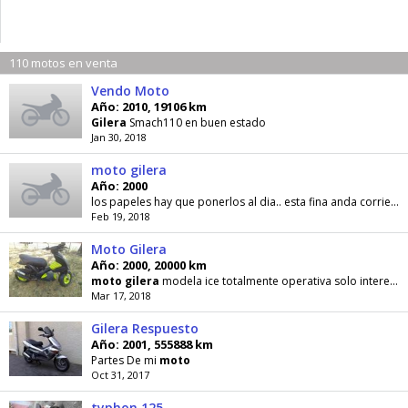
110 motos en venta
Vendo Moto
Año: 2010, 19106 km
Gilera
Smach110 en buen estado
Jan 30, 2018
moto gilera
Año: 2000
los papeles hay que ponerlos al dia.. esta fina anda corriendo.
Feb 19, 2018
Moto Gilera
Año: 2000, 20000 km
moto
gilera
modela ice totalmente operativa solo interesados 0426 9345685
Mar 17, 2018
Gilera Respuesto
Año: 2001, 555888 km
Partes De mi
moto
Oct 31, 2017
typhon 125