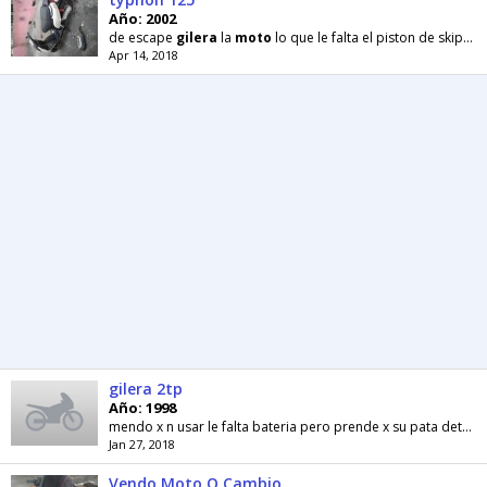
Año: 2002
de escape
gilera
la
moto
lo que le falta el piston de skipper 150 cc piaggio
Apr 14, 2018
gilera 2tp
Año: 1998
mendo x n usar le falta bateria pero prende x su pata detalles de carroceria como todas
Jan 27, 2018
Vendo Moto O Cambio