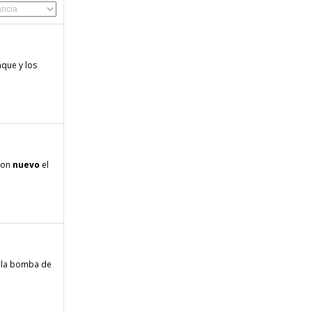
nque y los
 son
nuevo
el
e la bomba de