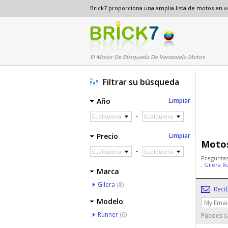
Brick7 proporciona una amplia lista de motos en 
El Motor De Búsqueda De Venezuela Motos
Filtrar su búsqueda
Año
Limpiar
-
Cualquiera
Cualquiera
Precio
Limpiar
Motos
-
Cualquiera
Cualquiera
Preguntas
,
Gilera 
Marca
Gilera
(8)
Reci
Modelo
Runner
(6)
Puedes ca