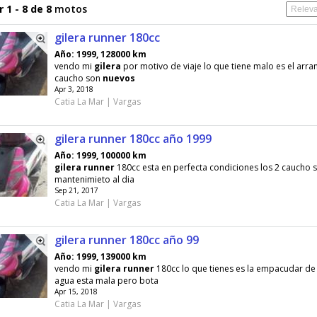
 1 - 8 de 8
motos
gilera runner 180cc
Año: 1999, 128000 km
vendo mi
gilera
por motivo de viaje lo que tiene malo es el arra
caucho son
nuevos
Apr 3, 2018
Catia La Mar | Vargas
gilera runner 180cc año 1999
Año: 1999, 100000 km
gilera
runner
180cc esta en perfecta condiciones los 2 caucho
mantenimieto al dia
Sep 21, 2017
Catia La Mar | Vargas
gilera runner 180cc año 99
Año: 1999, 139000 km
vendo mi
gilera
runner
180cc lo que tienes es la empacudar d
agua esta mala pero bota
Apr 15, 2018
Catia La Mar | Vargas