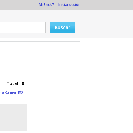
Mi Brick7
Iniciar sesión
Total : 8
era Runner 180