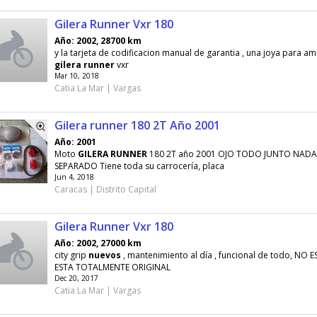
Gilera Runner Vxr 180
Año: 2002, 28700 km
y la tarjeta de codificacion manual de garantia , una joya para a
gilera
runner
vxr
Mar 10, 2018
Catia La Mar | Vargas
Gilera runner 180 2T Año 2001
Año: 2001
Moto
GILERA
RUNNER
180 2T año 2001 OJO TODO JUNTO NADA
SEPARADO Tiene toda su carrocería, placa
Jun 4, 2018
Caracas | Distrito Capital
Gilera Runner Vxr 180
Año: 2002, 27000 km
city grip
nuevos
, mantenimiento al día , funcional de todo, NO
ESTA TOTALMENTE ORIGINAL
Dec 20, 2017
Catia La Mar | Vargas