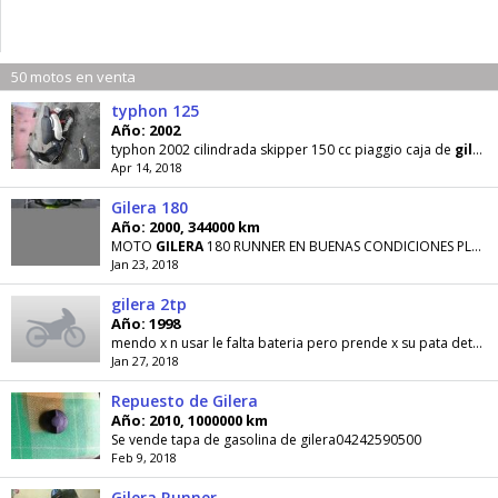
50 motos en venta
typhon 125
Año: 2002
typhon 2002 cilindrada skipper 150 cc piaggio caja de
gilera
Apr 14, 2018
Gilera 180
Año: 2000, 344000 km
MOTO
GILERA
180 RUNNER EN BUENAS CONDICIONES PLACA BOLIVARIANA PAPELES EN REGLA LE FUNCIONA
Jan 23, 2018
gilera 2tp
Año: 1998
mendo x n usar le falta bateria pero prende x su pata detalles de carroceria como todas moto
Jan 27, 2018
Repuesto de Gilera
Año: 2010, 1000000 km
Se vende tapa de gasolina de gilera04242590500
Feb 9, 2018
Gilera Runner