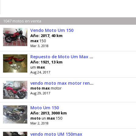
1047 motos en venta
Vendo Moto Um 150
Año: 2017, 40 km
max
150
Mar 3, 2018
Repuesto de Moto Um Max 150
Año: 1921, 13 km
um
max
Aug 24, 2017
vendo moto max motor renegate revision de transito y papeles al dia 04169801366
moto
max
motor
Aug 29, 2017
Moto Um 150
Año: 2013, 3000 km
moto
un
max
150
Mar 2, 2018
vendo moto UM 150max