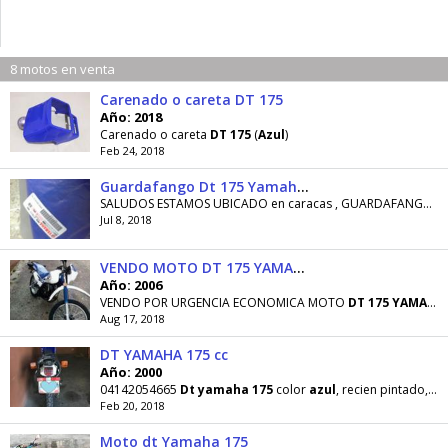
8 motos en venta
Carenado o careta DT 175
Año: 2018
Carenado o careta
DT
175
(
Azul
)
Feb 24, 2018
Guardafango Dt 175 Yamaha Azul
SALUDOS ESTAMOS UBICADO en caracas , GUARDAFANGO
A
Jul 8, 2018
VENDO MOTO DT 175 YAMAHA
Año: 2006
VENDO POR URGENCIA ECONOMICA MOTO
DT
175
YAMAHA
Aug 17, 2018
DT YAMAHA 175 cc
Año: 2000
04142054665
Dt
yamaha
175
color
azul
, recien pintado, cauchos nuevos, asiento cruces volantet
Feb 20, 2018
Moto dt Yamaha 175