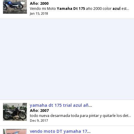
Año: 2000
Vendo mi Moto
Yamaha
Dt
175
año 2000 color
azul
esta fino de motor todo original
Jan 15, 2018
yamaha dt 175 trial azul año 2007 original
Año: 2007
todo nueva desarmada toda para pintar y quitarle los detalles todo todo nuevo y original acepto cambios mas información llamar al 04141447415 o...
Dec 9, 2017
vendo moto DT yamaha 175 Enduro