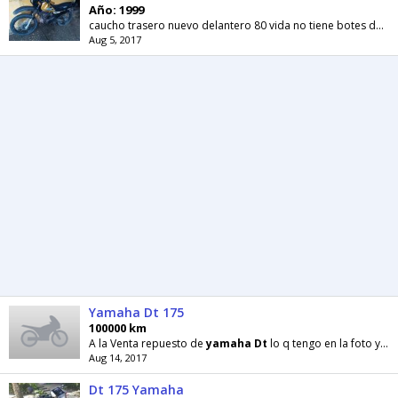
Año: 1999
caucho trasero nuevo delantero 80 vida no tiene botes de aceite funciona la corneta y sus luces Solo msj el tlf no se escucha bn o Cambio solo 2t
Aug 5, 2017
Yamaha Dt 175
100000 km
A la Venta repuesto de
yamaha
Dt
lo q tengo en la foto y mucho mas. Si no ve en la foto lo q
Aug 14, 2017
Dt 175 Yamaha