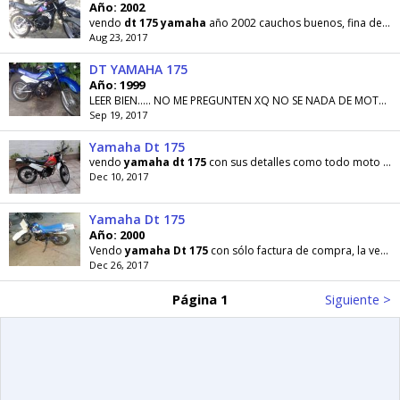
Año: 2002
vendo
dt
175
yamaha
año 2002 cauchos buenos, fina de motor, a toda prueba, titulo y sus dos carnets
Aug 23, 2017
DT YAMAHA 175
Año: 1999
LEER BIEN..... NO ME PREGUNTEN XQ NO SE NADA DE MOTO, TAMPOCO ANDO EN MOTO... VENDO
Sep 19, 2017
Yamaha Dt 175
vendo
yamaha
dt
175
con sus detalles como todo moto usada única falla la segunda corcodea
Dec 10, 2017
Yamaha Dt 175
Año: 2000
Vendo
yamaha
Dt
175
con sólo factura de compra, la vendo por motivos de viaje, tiene varios
Dec 26, 2017
Página 1
Siguiente >