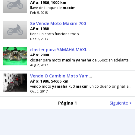
Año: 1986, 1000 km
llave de tanque de
maxim
Feb 5, 2018
Se Vende Moto Maxim 700
Año: 1988
tiene un corto funciona todo
Dec 5, 2017
closter para YAMAHA MAXIM 550cc EN ADELANTE
Año: 2000
closter para moto
maxim
yamaha
de 550cc en adelante nuevo en valencia sr.felix 04124917017
Aug 2, 2017
Vendo O Cambio Moto Yamaha 750 Maxim
Año: 1986, 54655 km
vendo moto
yamaha
750
maxim
unico dueño original la moto la paro el suegro de mi hermano q
Oct 3, 2017
Página 1
Siguiente >