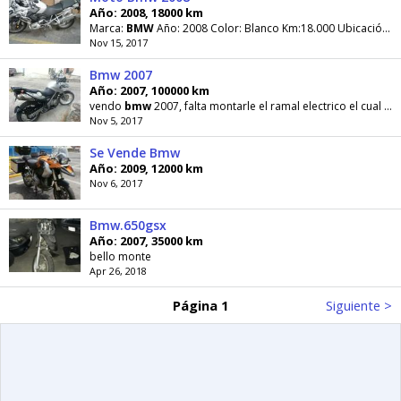
Año: 2008, 18000 km
Marca:
BMW
Año: 2008 Color: Blanco Km:18.000 Ubicación:
C
Nov 15, 2017
Bmw 2007
Año: 2007, 100000 km
vendo
bmw
2007, falta montarle el ramal electrico el cual entrego para q se lo monten, hay q
Nov 5, 2017
Se Vende Bmw
Año: 2009, 12000 km
Nov 6, 2017
Bmw.650gsx
Año: 2007, 35000 km
bello monte
Apr 26, 2018
Página 1
Siguiente >