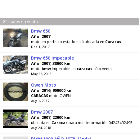
84 motos en venta
Bmw 650
Año: 2007
moto en perfecto estado está ubicada en
Caracas
Dec 1, 2017
Bmw 650 Impecable
Año: 2007, 38000 km
moto
bmw
impecable en
caracas
sólo venta
May 25, 2018
Owen Moto
Año: 2016, 900000 km
CARACAS
moto OWEN
Aug 1, 2017
Bmw 2007
Año: 2007, 22000 km
ubicada en
Caracas
para mas información 04243492495
Aug 24, 2018
BMW 1000 AÑO 1978. Modelo R100s. Color ROJO