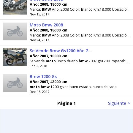
Año: 2008, 18000 km
Marca:
BMW
Año: 2008 Color: Blanco Km:18.000 Ubicación:
C
Nov 15, 2017
Moto Bmw 2008
Año: 2008, 18000 km
Marca:
BMW
Año: 2008 Color: Blanco Km:18.000 Ubicación:
C
Nov 24, 2017
Se Vende Bmw Gs1200 Año 2007
Año: 2007, 10000 km
Se vende
moto
unico dueño
bmw
2007 gs1200 impecable cauchos nuevos accesorios sus 3 maletas
Feb 2, 2018
Bmw 1200 Gs
Año: 2007, 43000 km
moto
bmw
1200 gs en buen estado. nunca chicada
Dec 15, 2017
Página 1
Siguiente >