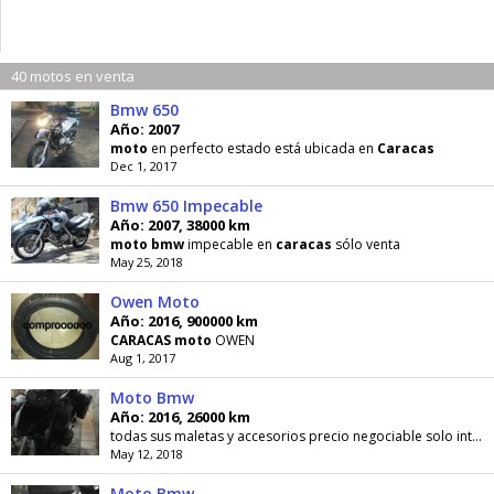
40 motos en venta
Bmw 650
Año: 2007
moto
en perfecto estado está ubicada en
Caracas
Dec 1, 2017
Bmw 650 Impecable
Año: 2007, 38000 km
moto
bmw
impecable en
caracas
sólo venta
May 25, 2018
Owen Moto
Año: 2016, 900000 km
CARACAS
moto
OWEN
Aug 1, 2017
Moto Bmw
Año: 2016, 26000 km
todas sus maletas y accesorios precio negociable solo interesados solo respondo SMS
May 12, 2018
Moto Bmw