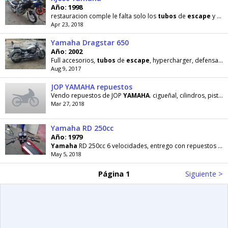
Año: 1998
restauracion comple le falta solo los
tubos
de
escape
y el tamque tiene todo nuevo informacion
Apr 23, 2018
Yamaha Dragstar 650
Año: 2002
Full accesorios,
tubos
de
escape
, hypercharger, defensas, espaldar, plataformas delantera y trasera
Aug 9, 2017
JOP YAMAHA repuestos
Vendo repuestos de JOP
YAMAHA
. cigueñal, cilindros, pistones, cauchos 50 %, anillos,
Mar 27, 2018
Yamaha RD 250cc
Año: 1979
Yamaha
RD 250cc 6 velocidades, entrego con repuestos adicionales, un par de
May 5, 2018
Página 1
Siguiente >