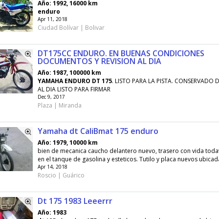
Año: 1992, 16000 km
enduro
Apr 11, 2018
Ciudad Bolívar | Bolivar
DT175CC ENDURO. EN BUENAS CONDICIONES
DOCUMENTOS Y REVISION AL DIA
Año: 1987, 100000 km
YAMAHA
ENDURO
DT
175
. LISTO PARA LA PISTA. CONSERVAD
AL DIA LISTO PARA FIRMAR
Dec 9, 2017
Plaza | Miranda
Yamaha dt CaliBmat 175 enduro
Año: 1979, 10000 km
bien de mecanica caucho delantero nuevo, trasero con vida todav
en el tanque de gasolina y esteticos. Tutilo y placa nuevos ubicada
Apr 14, 2018
Roscio | Guárico
Dt 175 1983 Leeerrr
Año: 1983