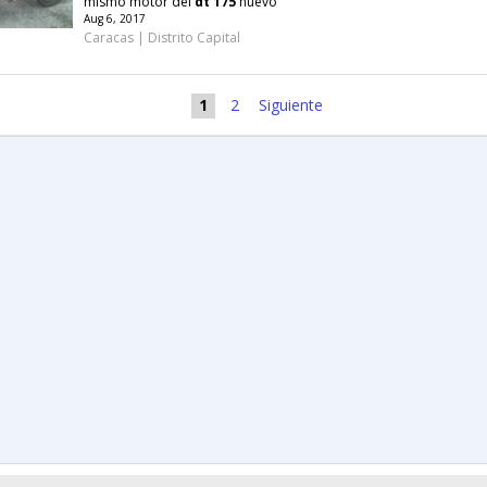
mismo motor del
dt
175
nuevo
Aug 6, 2017
Caracas | Distrito Capital
1
2
Siguiente