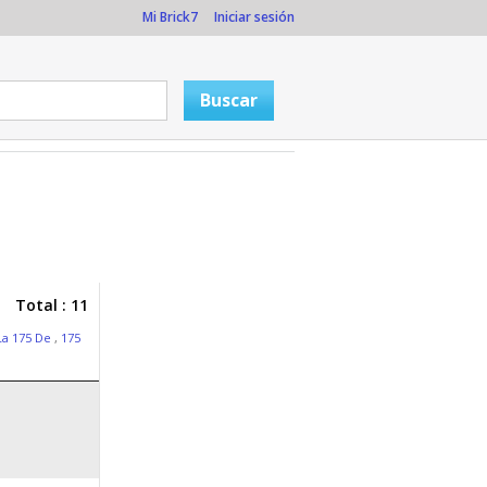
Mi Brick7
Iniciar sesión
Total : 11
La 175 De
,
175