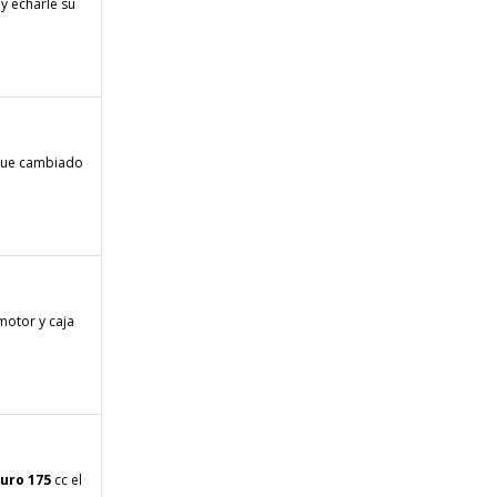
y echarle su
o fue cambiado
motor y caja
uro
175
cc el