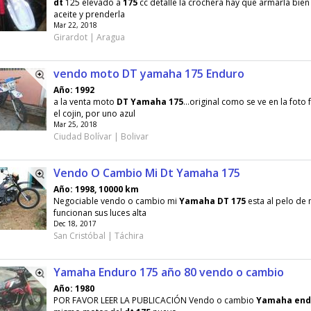
dt
125 elevado a
175
cc detalle la crochera hay que armarla bien 
aceite y prenderla
Mar 22, 2018
Girardot | Aragua
vendo moto DT yamaha 175 Enduro
Año: 1992
a la venta moto
DT
Yamaha
175
...original como se ve en la fot
el cojin, por uno azul
Mar 25, 2018
Ciudad Bolívar | Bolivar
Vendo O Cambio Mi Dt Yamaha 175
Año: 1998, 10000 km
Negociable vendo o cambio mi
Yamaha
DT
175
esta al pelo de 
funcionan sus luces alta
Dec 18, 2017
San Cristóbal | Táchira
Yamaha Enduro 175 año 80 vendo o cambio
Año: 1980
POR FAVOR LEER LA PUBLICACIÓN Vendo o cambio
Yamaha
end