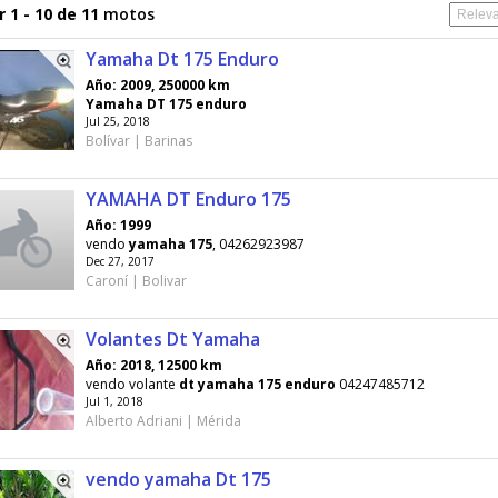
 1 - 10 de 11
motos
Yamaha Dt 175 Enduro
Año: 2009, 250000 km
Yamaha
DT
175
enduro
Jul 25, 2018
Bolívar | Barinas
YAMAHA DT Enduro 175
Año: 1999
vendo
yamaha
175
, 04262923987
Dec 27, 2017
Caroní | Bolivar
Volantes Dt Yamaha
Año: 2018, 12500 km
vendo volante
dt
yamaha
175
enduro
04247485712
Jul 1, 2018
Alberto Adriani | Mérida
vendo yamaha Dt 175