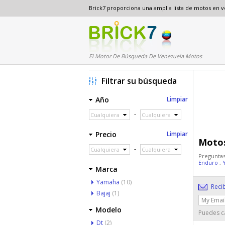
Brick7 proporciona una amplia lista de motos en 
El Motor De Búsqueda De Venezuela Motos
Filtrar su búsqueda
Año
Limpiar
-
Cualquiera
Cualquiera
Precio
Limpiar
Motos
-
Cualquiera
Cualquiera
Preguntas
Enduro
,
Marca
Yamaha
(10)
Reci
Bajaj
(1)
Modelo
Puedes ca
Dt
(2)